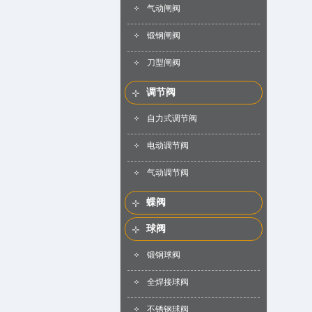
气动闸阀
锻钢闸阀
刀型闸阀
调节阀
自力式调节阀
电动调节阀
气动调节阀
蝶阀
球阀
锻钢球阀
全焊接球阀
不锈钢球阀