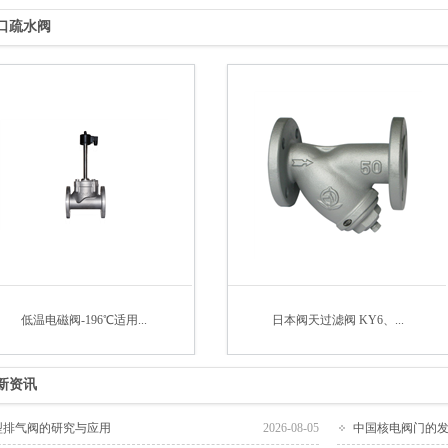
口疏水阀
低温电磁阀-196℃适用...
日本阀天过滤阀 KY6、...
新资讯
型排气阀的研究与应用
2026-08-05
中国核电阀门的发