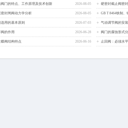
污阀门的特点、工作原理及技术创新
2026-08-05
硬密封截止阀密
紧密封闸阀动力学分析
2026-08-05
GB T 8464
门选用的基本原则
2026-07-03
气动调节阀的安
节阀的作用
2026-06-28
阀门的腐蚀形式
兰蝶阀结构特点
2026-06-16
止回阀：必须水