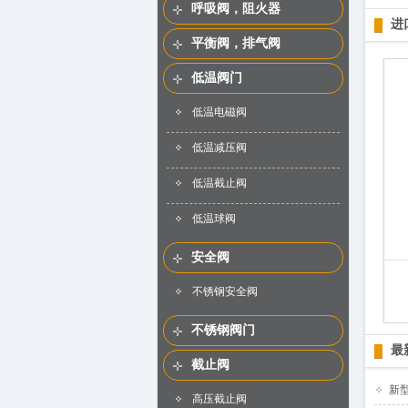
呼吸阀，阻火器
进
平衡阀，排气阀
低温阀门
低温电磁阀
低温减压阀
低温截止阀
低温球阀
安全阀
不锈钢安全阀
不锈钢阀门
最
截止阀
新
高压截止阀