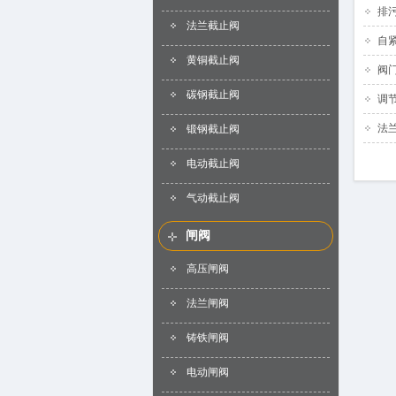
排
法兰截止阀
自
黄铜截止阀
阀
碳钢截止阀
调
法
锻钢截止阀
电动截止阀
气动截止阀
闸阀
高压闸阀
法兰闸阀
铸铁闸阀
电动闸阀