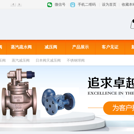
微信号
|
手机二维码
|
设为首页
|
收藏本
阀
蒸汽疏水阀
减压阀
产品展示
客户见证
减压阀
蒸汽减压阀
日本阀天减压阀
不锈钢球阀
百叶窗图片载入中