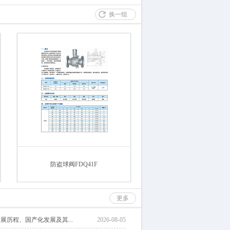
换一组
防盗球阀FDQ41F
更多
展历程、国产化发展及其...
2026-08-05