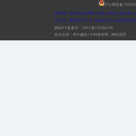
沪公网安备 3101200
阀天阀门提供各品牌阀门设备,移进口疏水阀,
业可靠,规格型号齐全,价格合理,欢迎电话联系
网站ICP备案号：
沪ICP备15018643号
技术支持：
牵牛建站
|
中科商务网
|
网站管理