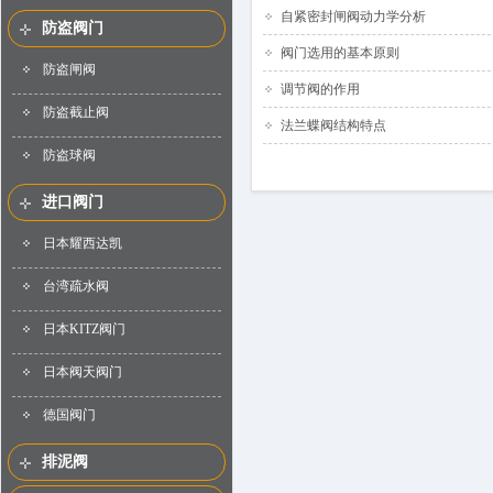
自紧密封闸阀动力学分析
防盗阀门
阀门选用的基本原则
防盗闸阀
调节阀的作用
防盗截止阀
法兰蝶阀结构特点
防盗球阀
进口阀门
日本耀西达凯
台湾疏水阀
日本KITZ阀门
日本阀天阀门
德国阀门
排泥阀