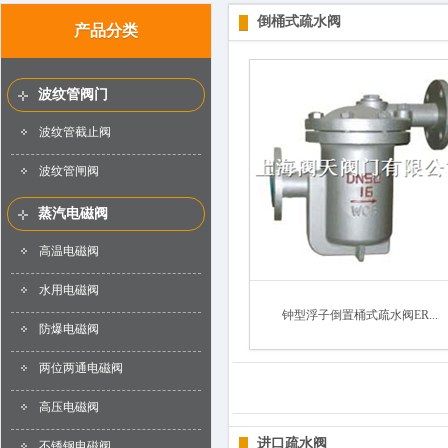
倒桶式疏水阀
产品分类
波纹管阀门
波纹管截止阀
波纹管闸阀
蒸汽电磁阀
高温电磁阀
水用电磁阀
钟型浮子倒置桶式疏水阀ER...
防爆电磁阀
两位两通电磁阀
高压电磁阀
进口疏水阀
不锈钢电磁阀