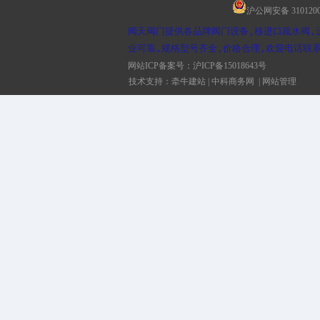
沪公网安备 3101200
阀天阀门提供各品牌阀门设备,移进口疏水阀,
业可靠,规格型号齐全,价格合理,欢迎电话联系
网站ICP备案号：
沪ICP备15018643号
技术支持：
牵牛建站
|
中科商务网
|
网站管理