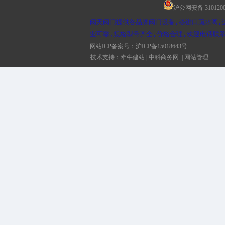
沪公网安备 3101200
阀天阀门提供各品牌阀门设备,移进口疏水阀,
业可靠,规格型号齐全,价格合理,欢迎电话联系
网站ICP备案号：
沪ICP备15018643号
技术支持：
牵牛建站
|
中科商务网
|
网站管理