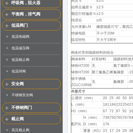
死区％
≤3.0
呼吸阀，阻火器
始终点偏差％
±2.5
额定行程偏差％
±2.5
平衡阀，排气阀
纯滞后
≤IS
低温阀门
允许泄量L/H
橡胶隔膜片“0”，聚四
绝缘电阻
不小于20M
低温电磁阀
阻尼特性
不大于3周半
低温减压阀
阀体衬里和隔膜材料的组合
阀体材料
衬里材料
隔膜材料
使
低温截止阀
铸铁HT200
无
氯丁橡胶
0
低温球阀
铸铁HT200
聚三氟氯乙烯
氟橡胶
-1
铸不锈钢
无
氟橡胶
-2
安全阀
ZG1Cr18Niti
外形尺寸
不锈钢安全阀
公通径（mm）
20
25
40
50
6
L（mm）
181
184
222
254
2
不锈钢阀门
H1（mm）
67
72
87
92
1
H（mm）
738
750
765
767
8
截止阀
配PSL
D（mm）
176
高压截止阀
重量（KG）
15
17
24
29
4