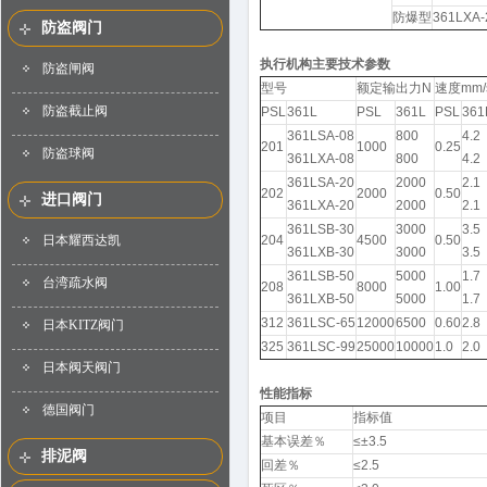
防爆型
361LXA-
防盗阀门
执行机构主要技术参数
防盗闸阀
型号
额定输出力N
速度mm/
防盗截止阀
PSL
361L
PSL
361L
PSL
361
361LSA-08
800
4.2
201
1000
0.25
防盗球阀
361LXA-08
800
4.2
361LSA-20
2000
2.1
202
2000
0.50
进口阀门
361LXA-20
2000
2.1
361LSB-30
3000
3.5
日本耀西达凯
204
4500
0.50
361LXB-30
3000
3.5
361LSB-50
5000
1.7
台湾疏水阀
208
8000
1.00
361LXB-50
5000
1.7
312
361LSC-65
12000
6500
0.60
2.8
日本KITZ阀门
325
361LSC-99
25000
10000
1.0
2.0
日本阀天阀门
性能指标
德国阀门
项目
指标值
基本误差％
≤±3.5
排泥阀
回差％
≤2.5