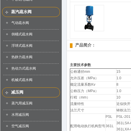
蒸汽疏水阀
气动疏水阀
倒桶式疏水阀
产品简介：
浮球式疏水阀
热静力疏水阀
主要技术参数
热动力式疏水阀
公称通径mm
15
允许压差（MPa）
1.0
机械式疏水阀
额定流量系数Kv
8
公称压力（MPa）
1.0
减压阀
行程（mm）
10
蒸汽用减压阀
流量特性
近似快开
法兰尺寸
铸铁法兰按
水用减压阀
PSL
PSL-201
361LSA-
空气减压阀
配用电动执行机构型号
361L
361LXA-