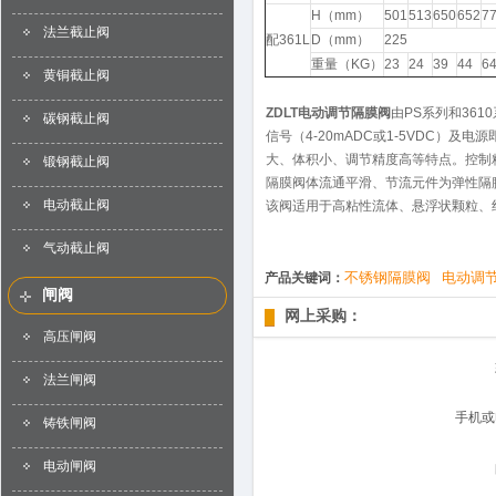
H（mm）
501
513
650
652
7
法兰截止阀
配361L
D（mm）
225
重量（KG）
23
24
39
44
6
黄铜截止阀
ZDLT电动调节隔膜阀
由PS系列和36
碳钢截止阀
信号（4-20mADC或1-5VDC）
大、体积小、调节精度高等特点。控制
锻钢截止阀
隔膜阀体流通平滑、节流元件为弹性隔
电动截止阀
该阀适用于高粘性流体、悬浮状颗粒、
气动截止阀
不锈钢隔膜阀
电动调
产品关键词：
闸阀
网上采购：
高压闸阀
法兰闸阀
手机或
铸铁闸阀
电动闸阀